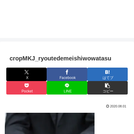
cropMKJ_ryoutedemeishiwowatasu
X
Facebook
はてブ
Pocket
LINE
コピー
2020.08.01