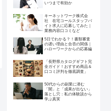
いつまで有効か
キーネットワーク株式会
社 在宅コールスタッフバ
イト求人に応募してみた｜
業務内容口コミなど
5日でわかる？！書類審査
の遅い理由と合否の関係｜
ハローワークからの応募編
「長野県カタログギフト完
全ガイド！おすすめ商品＆
口コミ評判を徹底調査」
50代からの副業に潜む
「闇」と「成果が出ない」
落とし穴：私の体験談から
学ぶ真実