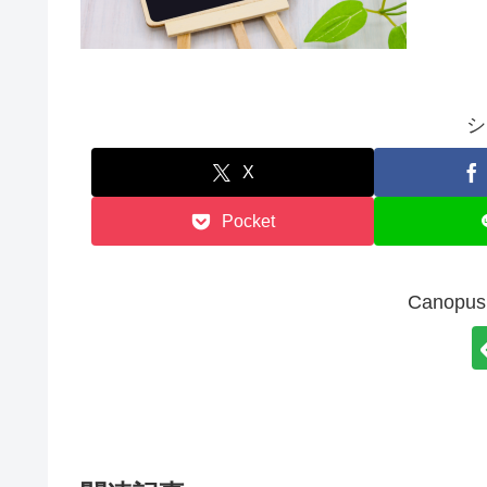
シ
X
Pocket
Canop