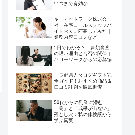
いつまで有効か
キーネットワーク株式会
社 在宅コールスタッフバ
イト求人に応募してみた｜
業務内容口コミなど
5日でわかる？！書類審査
の遅い理由と合否の関係｜
ハローワークからの応募編
「長野県カタログギフト完
全ガイド！おすすめ商品＆
口コミ評判を徹底調査」
50代からの副業に潜む
「闇」と「成果が出ない」
落とし穴：私の体験談から
学ぶ真実