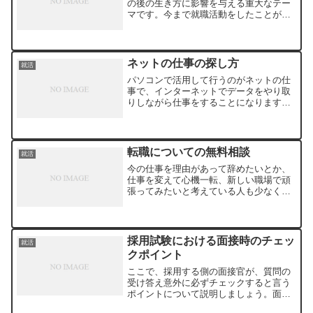
の後の生き方に影響を与える重大なテー
マです。今まで就職活動をしたことがな
い人からすれば、決めるべきこと、する
べきことが山積みになっています。自己
分析も大事ですが、企業やその業界につ
いての知識を深めることも...
ネットの仕事の探し方
就活
パソコンで活用して行うのがネットの仕
事で、インターネットでデータをやり取
りしながら仕事をすることになります。
自分の都合のいい時間に作業ができるこ
とから、多くの人が取り組んでいます。
大手検索サイトで探しても、ネットの仕
事をやりたい人は多いよう...
転職についての無料相談
就活
今の仕事を理由があって辞めたいとか、
仕事を変えて心機一転、新しい職場で頑
張ってみたいと考えている人も少なくな
いでしょう。転職のこととなると、なか
なか他の人に相談することが難しく、一
人であれこれと悩んでしまうものです。
転職については、一人で考...
採用試験における面接時のチェッ
就活
クポイント
ここで、採用する側の面接官が、質問の
受け答え意外に必ずチェックすると言う
ポイントについて説明しましょう。面接
の場では、質問にどのように答えるかも