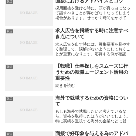
面接におけるアドバイスとコツ
就活
ントとなっているはずです。きちんと求人
サイトをチェ...
採用面接を受ける時に、頭が真っ白になっ
て話すべきことが浮かばなくなってしまう
場合があります。せっかく時間をかけて準
備した自己ＰＲも、練習では出来ていたの
に、面接試験の当日は半分も言えなかった
求人広告を掲載する時に注意すべ
就活
というケースもよく聞きます。緊張しすぎ
き点について
て、日頃のパ...
求人広告を出す時には、募集要項を見やす
く整理して、誤解がないようにしておくこ
とが重要になります。応募する側が確認し
たい情報と、求人を出す企業側が提示する
情報にはミスマッチがあることが少なくあ
【転職】仕事探しをスムーズに行
就活
りません。求人を出す理由や、詳細な仕事
うための転職エージェント活用の
の内容、必要...
重要性
続きを読む
海外で就職するための資格につい
就活
て
もしも海外で就職したいと考えているな
ら、資格を取得したほうがいいでしょう。
特に実績を重視する海外の企業などに就職
をするためには、日本と比べてより重要度
が増す傾向にあります。海外の企業は、学
面接で好印象を与える為のアドバ
就活
歴より、実績やスキルを重視します。その