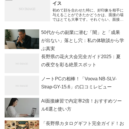
イス
ため、スキルの...
初めて顔を合わせた時に、好印象を相手に
与えることができたかどうかは、面接の場
ではとても大事です。それぐらい、面接試
験での第一印象は大切なものなので、少し
ぐらいは大丈夫などど安易に考えていては
50代からの副業に潜む「闇」と「成果
いけません。外見がよければ、人格もいい
という保証は...
が出ない」落とし穴：私の体験談から学
ぶ真実
長野県の花火大会完全ガイド2025：夏
の夜空を彩る絶景スポット
ノートPCの相棒！「Voova NB-SLV-
Strap-GY-15.6」の口コミレビュー
AI面接練習で内定率2倍！おすすめツー
ル6選と使い方
「長野県カタログギフト完全ガイド！お