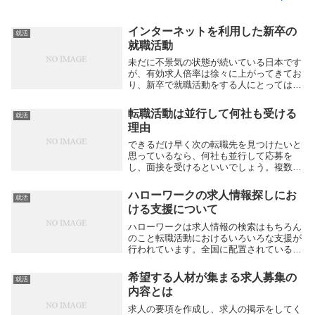
インターネットを利用した新卒の
就活
就職活動
未だに不景気の状態が続いている日本です
が、有効求人倍率は徐々に上がってきてお
り、新卒で就職活動をする人にとってはプ
ラスになっています。日本の大学を卒業し
て就職活動をする新卒の人たちは、一体ど
転職活動は並行して何社も受ける
就活
のようにして就職活動を進めているのでし
理由
ょうか。就職...
できるだけ早く次の転職先を見つけたいと
思っているなら、何社も並行して応募を
し、面接を受けるといいでしょう。複数の
企業に同時に応募したら、場合によっては
どちらかが無駄骨になりますが、問題のあ
ハローワークの求人情報探しにお
就活
る行為ではありません。可能なら、ぎりぎ
ける支援について
りまで両天秤に...
ハローワークは求人情報の検索はもちろん
のこと転職活動におけるいろいろな支援が
行われています。全国に配置されている国
の機関であり、転職活動をしている人であ
れば、誰でも無料で利用することが可能で
希望する人材が集まる求人募集の
就活
す。ハローワークの施設ごとに支援制度が
内容とは
違うものもあ...
求人の要項を作成し、求人の掲示をしてく