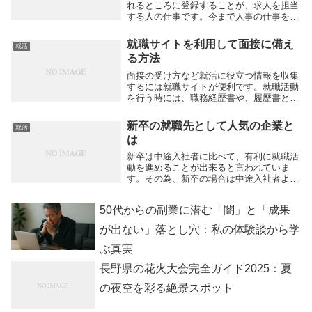
れるところに登録することが、求人を担当
する人の仕事です。今まで人事の仕事をし
たことがないという人は、どんな手順で採
用をかければいいのか、判断がつかないこ
就職サイトを利用して面接に備え
就活
ともいます。その際には、人事の担当者自
る方法
身が人材の募...
面接の受け方など就活に役立つ情報を収集
するには就職サイトが便利です。就職活動
を行う時には、職務経歴書や、履歴書とい
った書類を作成する必要が生じます。就活
は書類審査を突破するところから始まりま
新卒の就職先として人気の企業と
就活
すから、採用担当者の方の目にとまる書類
は
作りが必須と...
新卒は中途入社者に比べて、有利に就職活
動を進めることが出来ると言われていま
す。その為、新卒の場合は中途入社者より
も、就職活動の選択肢の幅が広いというこ
とが言えるのです。新卒での就職は一生の
50代からの副業に潜む「闇」と「成果
うちで一度しか出来ないので、そのメリッ
トを十分に生か...
が出ない」落とし穴：私の体験談から学
ぶ真実
長野県の花火大会完全ガイド2025：夏
の夜空を彩る絶景スポット