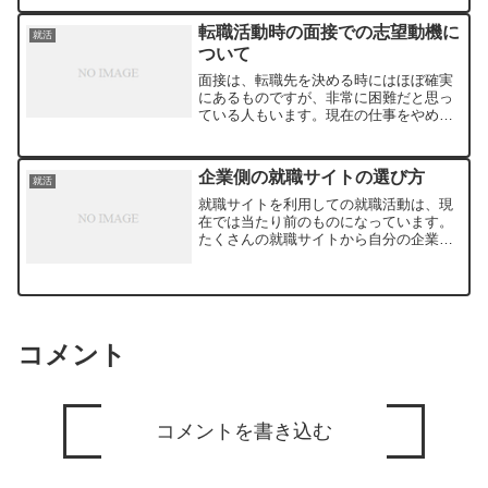
重要なことですが、それ以外の点でも、
知っておくと効果的なことがあります。
転職活動時の面接での志望動機に
就活
その一つ目が外見です。た...
ついて
面接は、転職先を決める時にはほぼ確実
にあるものですが、非常に困難だと思っ
ている人もいます。現在の仕事をやめ
て、新しい仕事に挑戦することになりま
すので、転職を決める時は思いきった決
断をすることになります。長年働いてき
企業側の就職サイトの選び方
就活
た職場を退職して、転職する...
就職サイトを利用しての就職活動は、現
在では当たり前のものになっています。
たくさんの就職サイトから自分の企業に
合ったものを選ぶポイントとはどのよう
なものなのでしょうか。代表的な就職サ
イトを比較してみると基本的な機能はそ
れほど変わりません。大手...
コメント
コメントを書き込む