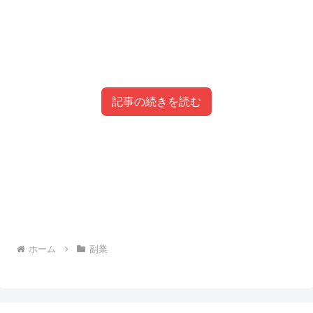
記事の続きを読む
目次
**副業成功の秘訣**
**副業におけるリスク管理**
**副業を始める前に知っておきたい基本事項**
**副業に関するよくある質問と答え**
副業の現実：騙されないために
副業成功の秘訣を探す際に、騙されないように注意が必要
副業を始める理由：50代から始める自由な生
ホーム
副業
です。副業を始める理由は人それぞれで、生活の足しにす
副業を始める際には、騙されるリスクも考えなければなり
活
るためや定年後の収入源として考える方もいます。副業を
ません。副業を始める理由は人それぞれで、生活のため、
副業を始める際によくある質問として、「騙される可能性
副業で得られる自由な時間の重要性
通じて自由な時間を活用し、老後の生活を豊かにするため
定年後の収入補填、自由な時間の活用、老後のためなどが
はあるのか」という疑問があります。確かに、インターネ
**副業で目指すべき生活スタイル**