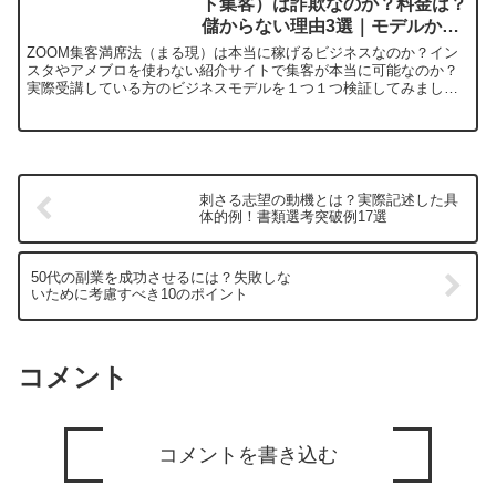
ト集客）は詐欺なのか？料金は？
いきなり「当選おめでとうございます」といってこのサイ
儲からない理由3選｜モデルから
トが出てきます。画面下には、「あなたは「1億円分の分
徹底検証
ZOOM集客満席法（まる現）は本当に稼げるビジネスなのか？イン
スタやアメブロを使わない紹介サイトで集客が本当に可能なのか？
配に当選しております」「詳しくはこちらから確認してく
実際受講している方のビジネスモデルを１つ１つ検証してみまし
た。また本当に月安定した収入を得ることができるのか？運営して
ださい」とのことで、電話番号を入力しSMSで連絡を受
いる受講者のレベルを簡易的ではありますが診断してみました。最
けるというものです。ちなみに入力しても何も起こりませ
近少し名前を変えて「紹介サイト集客のはじめかた」に代わってお
りますが、同一のものです。
ん。個人情報を取得するだけです。この情報は多分リスト
として取得され売買されることでしょう。よくSMSなん
刺さる志望の動機とは？実際記述した具
体的例！書類選考突破例17選
かで、「荷物が届いています」「受け取らないと課金しま
す」的なメールをご覧になったことがあると思いますがそ
50代の副業を成功させるには？失敗しな
れの「元データ」となってしまうのです。安易に登録する
いために考慮すべき10のポイント
と
「違う案件のカモ」
になる可能性があるので登録は絶対
にやめてください。
コメント
また、Webページの下に「運営者情報」「プライバシー
ポリシー」もありますが、クリックすると先頭に戻ってし
まいます。
「運営者情報」にきちんと会社名が記載されて
コメントを書き込む
いないもの
については、絶対関わらない方が無難です。信