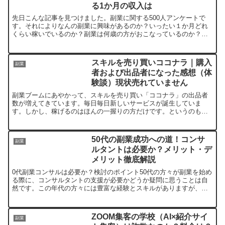
というサイトです。
まとめ
る1か月の収入は
先日こんな記事を見つけました。副業に関する500人アンケートで
す。それによりなんの副業に興味があるのか？いったい１か月どれ
くらい稼いでいるのか？副業は何歳の方がおこなっているのか？そ
楽して稼ごう！と思うのは当たり前かもしれませんが、そ
んな疑問を解決するアンケートでした。筆者もとても興味がある話
題でした。
の分リスクがあります。近年闇バイトみたいなものが、若
スキルを売り買いココナラ｜購入
副業
者のなかで騒がれつつあります。「目先のお金」を目指さ
者および出品者になった感想（体
験談）現状売れていません
ないで日々努力することが収入に繋がります。
副業ブームにあやかって、スキルを売り買い「ココナラ」の出品者
数が増えてきています。毎日毎日新しいサービスが誕生していま
す。しかし、稼げるのはほんの一握りの方だけです。というのも、
AI副業は危険かも？50代が知っておくべきリスクと対策
関連記事
ココナラのシステムには。「売れないと検索上位に挙がってこれな
副業を行っている人は？稼いでいる人はどれくらい？そして気になる1か月の収入は
関連記事
い...
50代の副業成功への道！コンサ
副業
ルタントは必要か？メリット・デ
メリット徹底解説
0代副業コンサルは必要か？検討のポイント50代の方々が副業を始め
1億円分配砲とは一種の個人情報取得用
る際に、コンサルタントの支援が必要かどうか疑問に思うことは自
然です。この年代の方々には豊富な経験とスキルがありますが、副
サイトです
業の開始には慎重な検討が必要です。
ZOOM集客の学校（AI×紹介サイ
副業