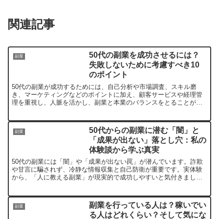
本物のお金配りを行った人はあの人だけです。先日こんな
ト案件は無料でしかも登録するとアフィリエイトをする権
DMが来ました。
関連記事
利が発生します。それを使ってアフィリエイトをするとい
うノウハウです。手口としては、ここに登録しないと「次
のステージに行けない」というハードルをつければほぼ登
50代の副業を成功させるには？
副業
失敗しないために考慮すべき10
録することでしょう。
リンク先をクリックする詐欺のデパート一覧が表示されま
のポイント
結局フォロワーもいない自分は1円にもならない案件をつ
す。まともなものは一つもありません。
50代の副業が成功するためには、自己分析や市場調査、スキル磨
き、マーケティングなどのポイントに加え、顧客サービスや経理管
かまされて終わりです。弱者は儲からない仕組みなんです
下の画面右をご覧になるとお分かりだと思いますが、プロ
理を重視し、人脈を活かし、副業と本業のバランスをとることが重
よ！金銭的には被害はありませんが、工数的な被害にはな
要。法律や規制にも注意が必要で、最初は小さく始めて拡大するこ
フィール画像ですが完全に「ネット拾い画像」ですね。洋
とをお勧めする。副業は自己実現やスキルアップにつながり、充実
りますよね。
服の販売サイト？でしょうか。
した人生を送るための手段の一つとして有用。
50代からの副業に潜む「闇」と
副業
LINEも登録されているみたいですけれど、皆さん大丈夫
「成果が出ない」落とし穴：私の
体験談から学ぶ真実
ノウハウは多少手にすることが出来ますが、収入には結び
でしょうか？心配です。
50代の副業には「闇」や「成果が出ない罠」が潜んでいます。詐欺
つかないのが現状です。
や甘言に騙されず、冷静な情報収集と自己防衛が重要です。実体験
50代からの副業コンサルは必要か？価格の相場は？7つ無
から、「人に教える副業」が現実的で成功しやすいと気付きまし
た。無理のない目標設定と継続、楽しむ姿勢が成功の鍵です。
料個別相談を受けた結果！
「外れなしの現金配りサイトだよ！」をクリックすると…
副業を行っている人は？稼いでい
ととんでもないサイトへ誘導されます！「一億円分配砲」
副業
る人はどれくらい？そして気にな