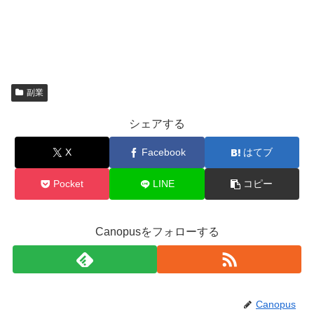
目次
Twitterのノウハウ無料で提供のからく
り
Twitterのお金配りDMについて
副業
1億円分配砲とは一種の個人情報取得用サイトで
シェアする
す
私もこれ引っかかりましたが、よく考えてみると…twitter
Twitterのノウハウ無料で提供のからくり
X
Facebook
はてブ
の強者がさらにフォロワーを増やして弱者に対して情報拡
まとめ
散をし、自分のBRAINやNOTEにアクセスを増やし、アフ
Pocket
LINE
コピー
ィリエイト案件を紹介し拡散してもらうそしてその利益で
自分の懐へという戦法です。決して詐欺とは言えないと思
Canopusをフォローする
いますが…。最終的には「
自分は稼げない
」
Twitterのお金配りDMについて
このグループのあるアフィリエイト案件ですが、1件紹介
すると4,000円の報酬です。仮に100名登録したとすれ
先に結論を記述しましたが、そんな甘い話はありません。
Canopus
ば・・・。40万になります。登録者はそのアフィリエイ