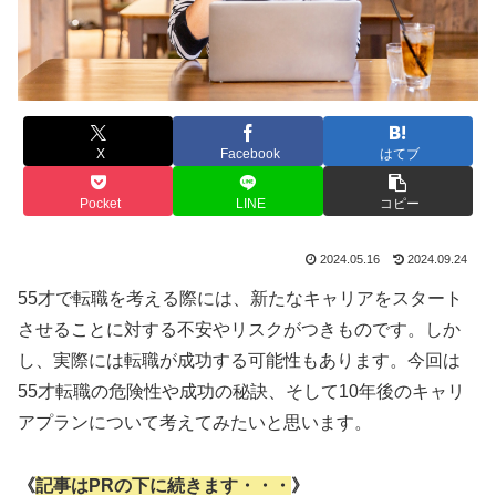
X
Facebook
はてブ
Pocket
LINE
コピー
2024.05.16
2024.09.24
55才で転職を考える際には、新たなキャリアをスタート
させることに対する不安やリスクがつきものです。しか
し、実際には転職が成功する可能性もあります。今回は
55才転職の危険性や成功の秘訣、そして10年後のキャリ
アプランについて考えてみたいと思います。
《
記事はPRの下に続きます・・・
》