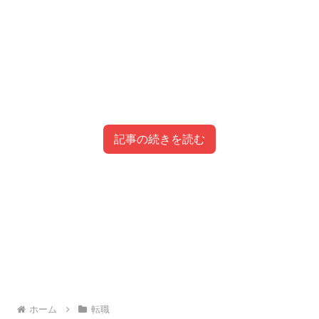
記事の続きを読む
目次
55歳からの仕事と生活のバランス
55歳からの転職成功事例
55歳での転職、危険性とその対策
55歳からの転職市場の現状とトレンド
55歳での転職のリスクとは
55歳からの転職は、新しい挑戦としてはじめる人も多い
55歳からの転職、再就職のための求人
55歳での転職を成功させるためのポイント
です。しかし、その中には危険も潜んでいます。自分の市
55歳からの転職成功事例について考えると、55才転職は
情報
あと10年、55歳からのキャリアプランを考える
ホーム
転職
場価値を見極め、今後の10年を見据えて行動することが
確かに危険な一面もありますが、実際にはポジティブな事
55歳からの転職市場においては、求人情報や労働市場の