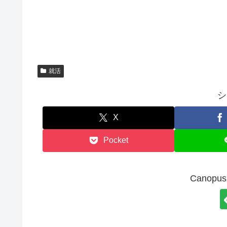
就活
シ
X
Pocket
Canop