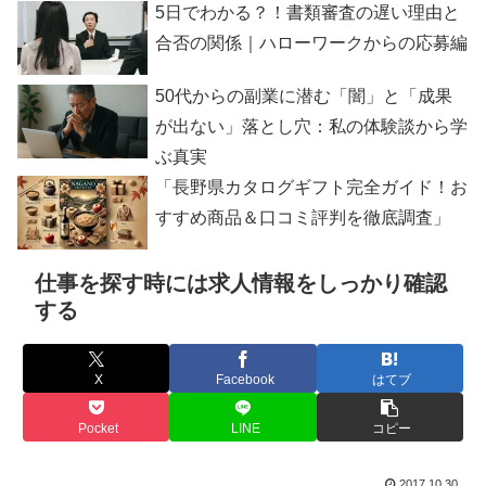
5日でわかる？！書類審査の遅い理由と
合否の関係｜ハローワークからの応募編
50代からの副業に潜む「闇」と「成果
が出ない」落とし穴：私の体験談から学
ぶ真実
「長野県カタログギフト完全ガイド！お
すすめ商品＆口コミ評判を徹底調査」
仕事を探す時には求人情報をしっかり確認
する
X
Facebook
はてブ
Pocket
LINE
コピー
2017.10.30