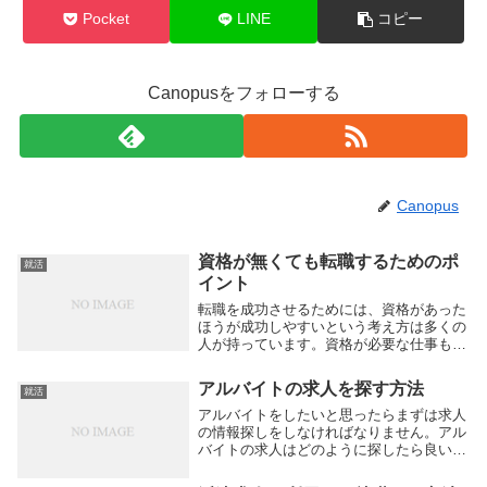
Pocket
LINE
コピー
Canopusをフォローする
Canopus
資格が無くても転職するためのポ
就活
イント
転職を成功させるためには、資格があった
ほうが成功しやすいという考え方は多くの
人が持っています。資格が必要な仕事もあ
りますので、資格があるほど転職時の選択
肢を広げることができます。難関資格の中
アルバイトの求人を探す方法
就活
には、専門学校に通ったり、長い時間を勉
強に費やした...
アルバイトをしたいと思ったらまずは求人
の情報探しをしなければなりません。アル
バイトの求人はどのように探したら良いの
でしょうか。どうせアルバイトなのだから
と、いい加減な決め方をすると、後々困っ