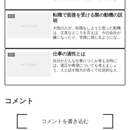
けられることでしょう。自己PR作成のポ
イントは、年代によっても違います。た
くさん経験を積んできた40代と、まだま
転職で面接を受ける際の動機の説
就活
だこれからの20...
明
大抵の人が、転職をしようと思った動機
は、正直なところを言えば、今の会社が
嫌になったり、苦痛に感じるようになっ
たことからのようです。人間関係、給料
面のほかにも職場の雰囲気など、今現在
勤務している会社で、どうしても我慢で
仕事の適性とは
就活
きないことが、転職の動機...
自分がどんな仕事につくか考える時に
は、適正や希望についても考えましょ
う。人と話す能力が高くて社交的な人は
営業や販売の仕事に向いています。営業
につきたいと思っても、人と会話を交わ
す事に適性がないという人ならば、長続
きすることは難しいでしょう。...
コメント
コメントを書き込む