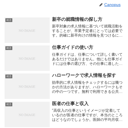
Canopus
新卒の就職情報の探し方
就活
新卒対象の求人情報に基づいて就職活動を
することが、卒業予定者にとっては必要で
す。的確に新卒向けの情報を見つけるに
は、何をすればいいものでしょう。大手の
新卒向け就職情報サイトもたくさんありま
仕事ガイドの使い方
就活
すが、他にもいろいろな方法があります。
ひとつの業界に...
仕事ガイドは、仕事について詳しく書いて
あるだけではありません。他にも仕事ガイ
ドには仕事の選び方、その仕事に適した人
の性格なども記載されています。やってい
て楽しいことを、仕事にしたいという考え
ハローワークで求人情報を探す
就活
方で仕事を選ぶ人もいます。人によって
は、仕事の時間...
効率的に求人情報をチェックするには幾つ
かの方法がありますが、ハローワークもそ
の中の一つです。無料で利用できる公共職
業あっせん所がハローワークです。地元企
業の求人がたくさんあり、信頼性が高いこ
医者の仕事と収入
就活
とが魅力の一つです。求人情報は様々な条
件で検索をす...
"高収入の仕事というイメージが定着して
いるのが医者の仕事ですが、本当のところ
はどうなのでしょうか。医師の平均月収は
ある統計資料によると88万円、1 続きを読