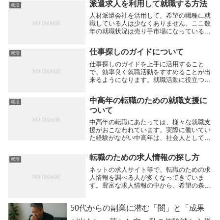
派遣求人を利用して就職する方法
就活
たことになります。アルバイトの求人を探
す前に、自分...
人材派遣会社を活用して、希望の職種に就
職している人は少なくありません。ここ数
年の就職状況は売り手市場になっているも
のの、誰もが希望する会社に就職している
という訳ではありません。転職先を探して
仕事探しのガイドについて
就活
も、希望に沿ったものが見つからないとい
う人は多く、...
仕事探しのガイドを上手に活用すること
で、効率良く就職活動をすすめることが出
来るようになります。就職活動に役立つ資
格の説明、それぞれの業種の特徴、仕事探
しの心得などの助言がまとめられている記
中高年の転職のための就職支援に
就活
事が存在します。例えば、デザイナーにな
ついて
りたいなと思っ...
中高年の転職にあたっては、様々な就職支
援がおこなわれています。実際に働いてい
た経験がながい中高年は、社会人として培
ってきたノウハウや、経験を生かして、次
の転職先を探し出すことが可能です。企業
転職のための求人情報の探し方
就活
側も、十分な実務経験を積み、すぐにでも
第一線で活躍...
ネットの求人サイト等で、転職のための求
人情報を調べる人が多くなってきていま
す。豊富な求人情報の中から、希望の条件
を指定して検索できるので、効率よく仕事
探しができるようになっています。求人サ
50代からの副業に潜む「闇」と「成果
イトは、転職活動を円滑に行っていくため
にはとても役立...