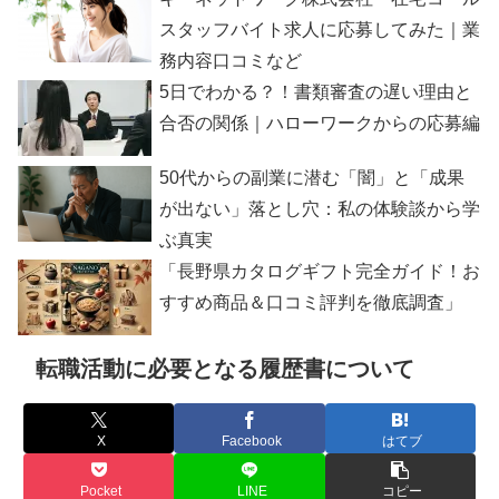
スタッフバイト求人に応募してみた｜業
務内容口コミなど
5日でわかる？！書類審査の遅い理由と
合否の関係｜ハローワークからの応募編
50代からの副業に潜む「闇」と「成果
が出ない」落とし穴：私の体験談から学
ぶ真実
「長野県カタログギフト完全ガイド！お
すすめ商品＆口コミ評判を徹底調査」
転職活動に必要となる履歴書について
X
Facebook
はてブ
Pocket
LINE
コピー