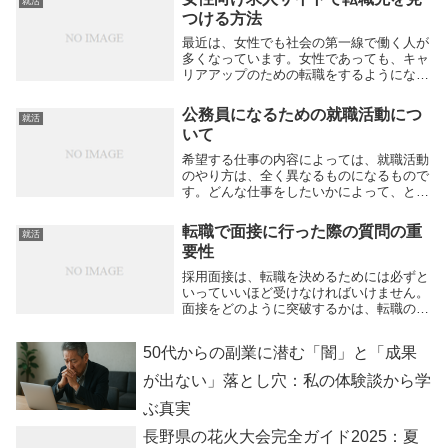
就活
は、マイナスになる事柄は口にしないよう
つける方法
にしましょう...
最近は、女性でも社会の第一線で働く人が
多くなっています。女性であっても、キャ
リアアップのための転職をするようになり
ました。定番の転職活動は、ハローワーク
で職探しをすることです。しかし、その他
公務員になるための就職活動につ
就活
にも、自分に合った転職先を探す方法はい
いて
くつかありま...
希望する仕事の内容によっては、就職活動
のやり方は、全く異なるものになるもので
す。どんな仕事をしたいかによって、とる
べき対策は異なるものになります。民間企
業に就職を希望している人とは別に、国家
転職で面接に行った際の質問の重
就活
公務員や地方公務員を希望している人は、
要性
それに即した...
採用面接は、転職を決めるためには必ずと
いっていいほど受けなければいけません。
面接をどのように突破するかは、転職の鍵
を握ります。面接を成功させるためにして
おいたほうがいいことには、どんなことが
50代からの副業に潜む「闇」と「成果
あるでしょう。面接において第一印象はと
ても重要で、...
が出ない」落とし穴：私の体験談から学
ぶ真実
長野県の花火大会完全ガイド2025：夏