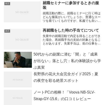
む
就職セミナーに参加するときの服
就活
装
就職活動の際に、就職セミナーに行く時は
どんな服装がいいでしょうか。普通なスー
ツを着ていくものですが、私服でも良いと
いうセミナーも中にはあるようです。スー
ツの着用が社会人の服装の規範ですが、ど
再就職をした時の手当てについて
就活
んな会社かによっても変わってきます。就
職セミナーは...
失業中の就職活動で内定を得ることができ
た場合、再就職手当の支給の対象となるこ
とがあります。失業手当は、前の仕事を退
職してから、次の仕事が見つかるまでのつ
なぎの給付なので、再雇用先が見つかれば
50代からの副業に潜む「闇」と「成果
給付は終了します。再就業手当は、失業手
当をもらって...
が出ない」落とし穴：私の体験談から学
ぶ真実
長野県の花火大会完全ガイド2025：夏
の夜空を彩る絶景スポット
ノートPCの相棒！「Voova NB-SLV-
Strap-GY-15.6」の口コミレビュー