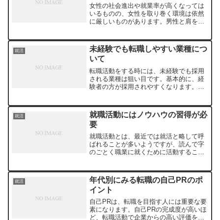
女性の社会進出や就業率が高くなっては
いるものの、女性を取り巻く環境は依然
に厳しいものがあります。男性と肩を並
べて働きたいと思っても、妊娠から出
産、子育て、家族との関わりが、フルタ
イムでの仕事を困難にします。家事や育
未経験でも転職しやすい業種につ
就活
児などと仕事を両立させてい...
いて
転職活動をする時には、未経験でも採用
される業種は狙い目です。基本的に、経
験者の方が採用されやすくなります。未
経験の仕事は、転職希望をしても採用さ
れづらいといいます。そっくり同じ仕事
に転職するのでなくても、業種か職種、
就職活動にはノウハウの習得が必
就活
どちら一方を合わせるとい...
要
就職活動とは、最近では就活と略して呼
ばれることが多いようですが、読んで字
のごとく職業に就くために活動すること
を言います。就職活動を行う人は学生ま
たは失業者であり、職業に就いたまま行
うものに関しては転職活動と呼ばれてい
年代別にみる転職の自己PRのポ
就活
ます。等しく仕事を探す行...
イント
自己PRは、転職を目指す人には重要な要
素になります。自己PRの完成度が高いほ
ど、転職活動で企業からの高い評価を受