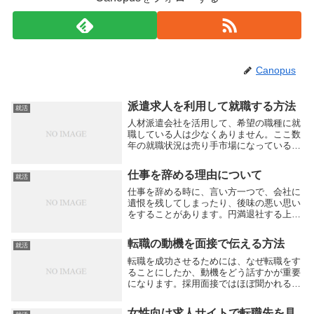
Canopus
派遣求人を利用して就職する方法
就活
人材派遣会社を活用して、希望の職種に就
職している人は少なくありません。ここ数
年の就職状況は売り手市場になっているも
のの、誰もが希望する会社に就職している
という訳ではありません。転職先を探して
仕事を辞める理由について
就活
も、希望に沿ったものが見つからないとい
う人は多く、...
仕事を辞める時に、言い方一つで、会社に
遺恨を残してしまったり、後味の悪い思い
をすることがあります。円満退社する上で
も、仕事を辞める場合には、言葉を選んで
退職の意思を伝えたい所でもあります。仕
転職の動機を面接で伝える方法
就活
事を辞める理由が、会社に対する不満点に
あるのなら、...
転職を成功させるためには、なぜ転職をす
ることにしたか、動機をどう話すかが重要
になります。採用面接ではほぼ聞かれるこ
とですから、どう答えるかは決めておきた
いところでしょう。まず、動機を語る時に
女性向け求人サイトで転職先を見