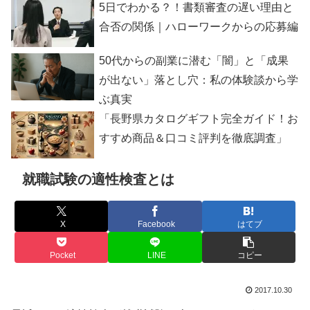
5日でわかる？！書類審査の遅い理由と
合否の関係｜ハローワークからの応募編
50代からの副業に潜む「闇」と「成果
が出ない」落とし穴：私の体験談から学
ぶ真実
「長野県カタログギフト完全ガイド！お
すすめ商品＆口コミ評判を徹底調査」
就職試験の適性検査とは
X
Facebook
はてブ
Pocket
LINE
コピー
2017.10.30