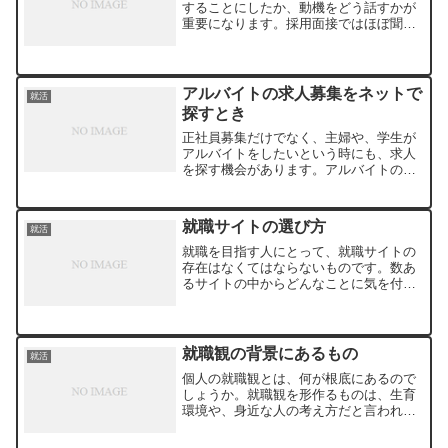
することにしたか、動機をどう話すかが
重要になります。採用面接ではほぼ聞か
れることですから、どう答えるかは決め
ておきたいところでしょう。まず、動機
を語る時には、マイナスになる事柄は口
にしないようにしましょう...
アルバイトの求人募集をネットで
就活
探すとき
正社員募集だけでなく、主婦や、学生が
アルバイトをしたいという時にも、求人
を探す機会があります。アルバイトの求
人募集を見る場合には、どんなことに気
を付けたら良いのでしょうか。一週間に
何時間、時給いくらという形で、アルバ
就職サイトの選び方
就活
イトの求人募集が出ている...
就職を目指す人にとって、就職サイトの
存在はなくてはならないものです。数あ
るサイトの中からどんなことに気を付け
て利用するサイトを選んだら良いのでし
ょうか。就職サイトを選ぶ求職者が何を
希望するかにもよりますが、やはり大事
なのは求人情報の質と量で...
就職観の背景にあるもの
就活
個人の就職観とは、何が根底にあるので
しょうか。就職観を形作るものは、生育
環境や、身近な人の考え方だと言われて
います。労働に対してよくない印象を親
が子に語っていると、ただ話を聞いてい