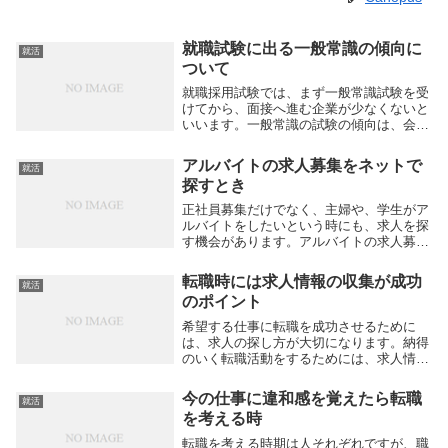
就職試験に出る一般常識の傾向に
就活
ついて
就職採用試験では、まず一般常識試験を受
けてから、面接へ進む企業が少なくないと
いいます。一般常識の試験の傾向は、会社
によってやや異なっていますが、共通する
部分もあります。時事問題以外は、中学校
アルバイトの求人募集をネットで
就活
で習う程度の内容の問題しか出ませんの
探すとき
で、準備をしな...
正社員募集だけでなく、主婦や、学生がア
ルバイトをしたいという時にも、求人を探
す機会があります。アルバイトの求人募集
を見る場合には、どんなことに気を付けた
ら良いのでしょうか。一週間に何時間、時
転職時には求人情報の収集が成功
就活
給いくらという形で、アルバイトの求人募
のポイント
集が出ている...
希望する仕事に転職を成功させるために
は、求人の探し方が大切になります。納得
のいく転職活動をするためには、求人情報
をある程度集めた上で、条件に合致するも
のを抽出していく作業が必要です。転職活
今の仕事に違和感を覚えたら転職
就活
動を成功させるためにはいい出会いがある
を考える時
かも大事なので...
転職を考える時期は人それぞれですが、職