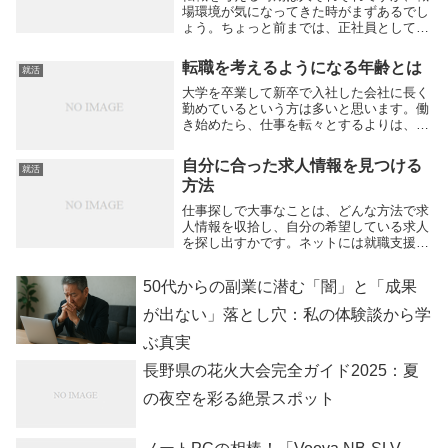
場環境が気になってきた時がまずあるでし
ょう。ちょっと前までは、正社員として働
き始めたら、定年まで勤め上げることが、
一般的でした。自分が勤めている企業に対
転職を考えるようになる年齢とは
就活
して思うところがあったとしても、言葉に
出さず黙々と...
大学を卒業して新卒で入社した会社に長く
勤めているという方は多いと思います。働
き始めたら、仕事を転々とするよりは、一
つの会社に定年退職をするまで通い続ける
という形が、社会人としての働き方でし
自分に合った求人情報を見つける
就活
た。日本の企業は終身雇用制が基本であ
方法
り、定年退職まで...
仕事探しで大事なことは、どんな方法で求
人情報を収拾し、自分の希望している求人
を探し出すかです。ネットには就職支援サ
イトがたくさん開設されており、求人情報
を効率的に探せます。求人サイトは、就職
50代からの副業に潜む「闇」と「成果
をあっせんしている企業が運営しているも
のが多く、求...
が出ない」落とし穴：私の体験談から学
ぶ真実
長野県の花火大会完全ガイド2025：夏
の夜空を彩る絶景スポット