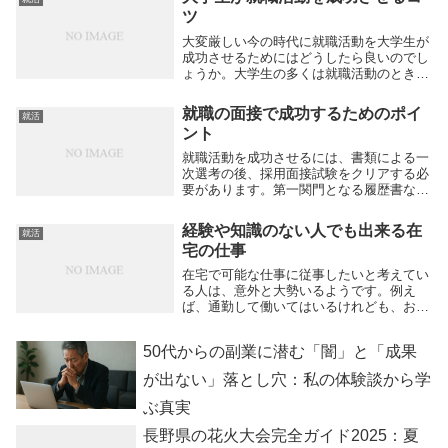
して思うところがあったとしても、言葉に
ツ
出さず黙々と...
大変厳しい今の時代に就職活動を大学生が
成功させるためにはどうしたら良いのでし
ょうか。大学生の多くは就職活動のときに
自己分析をする際、面接で自分をどうアピ
ールしたら良いか悩んでいるといいます。
就職の面接で成功するためのポイ
就活
これまで、試験でいい点をとったことがあ
ント
っても、他人...
就職活動を成功させるには、書類による一
次選考の後、採用面接試験をクリアする必
要があります。第一関門となる履歴書など
の書類作成は、じっくり考えながら準備す
ることが可能です。これに対して、採用面
経験や知識のない人でも出来る在
就活
接では、聞かれたことにその場で回答しな
宅の仕事
ければなりま...
在宅で可能な仕事に従事したいと考えてい
る人は、意外と大勢いるようです。例え
ば、通勤して働いてはいるけれども、お給
料が安いので在宅で仕事をして副収入を得
たい人。我が子の面倒を見ることに時間の
50代からの副業に潜む「闇」と「成果
大半をとられているので、隙間時間に在宅
での仕事をした...
が出ない」落とし穴：私の体験談から学
ぶ真実
長野県の花火大会完全ガイド2025：夏