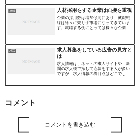
ただけの子供でも、労働は嫌なことだと
学習するようになります。...
人材採用をする企業は面接を重視
就活
企業の採用数は増加傾向にあり、就職戦
線は徐々に売り手市場になってきていま
す。就職する側にとっては様々な企業に
思い切ってチャレンジできるだけでな
く、職業選択の幅が広がりとてもいい傾
向といえます。ただし、求人が増加する
ことで、歓迎せざる事態が生...
求人募集をしている広告の見方と
就活
は
求人情報は、ネットの求人サイトや、新
聞の求人欄で探して応募をする人が多い
ですが、求人情報の着目点はどこでしょ
うか。求人募集に載せられている主な項
目は、職種、勤務地、待遇、休日休暇、
所在地などです。応募に必要な情報が足
りていない求人もあります...
コメント
コメントを書き込む