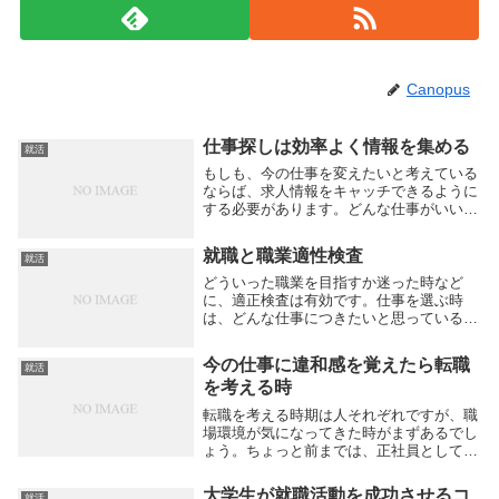
Canopus
仕事探しは効率よく情報を集める
就活
もしも、今の仕事を変えたいと考えている
ならば、求人情報をキャッチできるように
する必要があります。どんな仕事がいいか
は人によりますが、たくさんの情報に触れ
たほうが、目当ての情報を見つけやすくな
就職と職業適性検査
就活
ります。数冊の求人雑誌を定期的にチェッ
クするように...
どういった職業を目指すか迷った時など
に、適正検査は有効です。仕事を選ぶ時
は、どんな仕事につきたいと思っているか
や、どんな仕事が自分に合うかに基づいて
決めるものです。自己分析の結果を参考に
今の仕事に違和感を覚えたら転職
就活
して、どんな仕事が自分にとって適職かを
を考える時
見極めることが可...
転職を考える時期は人それぞれですが、職
場環境が気になってきた時がまずあるでし
ょう。ちょっと前までは、正社員として働
き始めたら、定年まで勤め上げることが、
一般的でした。自分が勤めている企業に対
大学生が就職活動を成功させるコ
就活