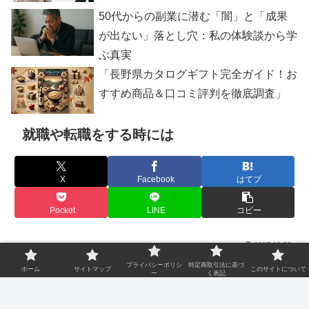
50代からの副業に潜む「闇」と「成果
が出ない」落とし穴：私の体験談から学
ぶ真実
「長野県カタログギフト完全ガイド！お
すすめ商品＆口コミ評判を徹底調査」
就職や転職をする時には
X
Facebook
はてブ
Pocket
LINE
コピー
2017.10.30
プライバシーポリシ
特定商取引法に基づ
最近は、転職活動のために求人サイトに登録する人がふえ
ホーム
サイトマップ
このサイトについて
ー
く表記
ています。