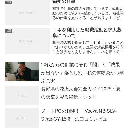
福祉の仕事
就活
して思うところがあったとしても、言葉に
出さず黙々と...
福祉の仕事の求人が増えています。転職活
動のために求人を確認していると、福祉関
係の仕事を見つけることがあります。どん
な仕事か知りたいという人は多いのではな
いでしょうか。老人ホームのヘルパーや介
コネを利用した就職活動と求人募
就活
護職員を募集している会社は多いようで
集について
す。就職難と言...
相手の人格を保証してくれる人がいること
はありがたいため、企業が縁故採用を行う
ことは少なくありません。コネを持ってい
ると就職しやすいという話は多く、有力な
コネがない人にとっては、コネ入社ができ
50代からの副業に潜む「闇」と「成果
ることが不合理に感じることもあります。
コネを利用し...
が出ない」落とし穴：私の体験談から学
ぶ真実
長野県の花火大会完全ガイド2025：夏
の夜空を彩る絶景スポット
ノートPCの相棒！「Voova NB-SLV-
Strap-GY-15.6」の口コミレビュー