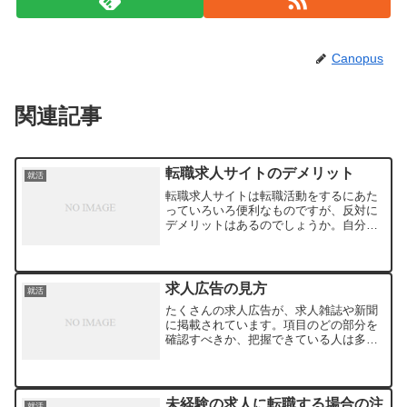
Canopus
関連記事
転職求人サイトのデメリット
就活
転職求人サイトは転職活動をするにあた
っていろいろ便利なものですが、反対に
デメリットはあるのでしょうか。自分で
登録を行い、求人情報を検索して閲覧す
る必要がありますので、求人サイトを煩
雑だと感じる人もいるようです。転職活
動をサポートしてくれる転...
求人広告の見方
就活
たくさんの求人広告が、求人雑誌や新聞
に掲載されています。項目のどの部分を
確認すべきか、把握できている人は多く
はないようです。就職先探しが初体験だ
という人は、求人広告の正しい見方で迷
ってしまうことがあるといいます。給与
の種類についても、月給や...
未経験の求人に転職する場合の注
就活