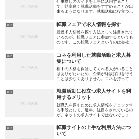
ようです。以...
仕事探しのガイドを上手に活用すること
で、効率良く就職活動をすすめることが出
来るようになります。就職活動に役立つ資
格の説明、それぞれの業種の特徴、仕事探
しの心得などの助言がまとめられている記
転職フェアで求人情報を探す
就活
事が存在します。例えば、デザイナーにな
りたいなと思っ...
最近求人情報を探す方法として注目されて
いるのが、転職フェアに参加するというも
のです。この転職フェアというのは会社の
合同説明会のことをいいます。どんどん採
用に積極的な企業ブースが並んでいるの
コネを利用した就職活動と求人募
就活
で、応募者が直接企業に接触することがで
集について
きるのです。無...
相手の人格を保証してくれる人がいること
はありがたいため、企業が縁故採用を行う
ことは少なくありません。コネを持ってい
ると就職しやすいという話は多く、有力な
コネがない人にとっては、コネ入社ができ
就職活動に役立つ求人サイトを利
就活
ることが不合理に感じることもあります。
用するメリット
コネを利用し...
就職先を探すために求人情報をチェックす
る手段として、近年、注目をされているの
が、ネットの求人サイトではないでしょう
か。誰にとっても、できるだけよい条件の
仕事を見つけることは、とても重要なポイ
転職サイトの上手な利用方法につ
就活
ントとなっているはずです。きちんと求人
いて
サイトをチェ...