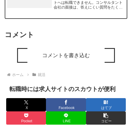
トへは転職できません。コンサルタント
会社の面接は、答えにくい質問をたくさ
んされると言われています。コンサルタ
ントの面接では、前職までの経験や実績
が質問されるだけでなく、なぜという点
も聞かれます。なぜそうし...
コメント
コメントを書き込む
ホーム
就活
転職時には求人サイトのスカウトが便利
X
Facebook
はてブ
Pocket
LINE
コピー