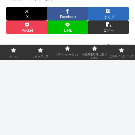
X
Facebook
はてブ
Pocket
LINE
コピー
2017.10.30
プライバシーポリシ
特定商取引法に基づ
ニートと呼ばれる若者の増加が問題になっている中、国も
ホーム
サイトマップ
このサイトについて
ー
く表記
若者が就職しやすい環境を目指して様々な取り組みを行っ
ています。
現在、引きこもりになっている若者の中には、仕事をした
いけれども働けないというジレンマを抱えている人もいま
す。
これからの日本にとって大事な労働力である若者たちが、
就労への一歩を踏み出せるようにさまざまな支援を行う制