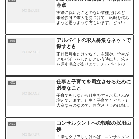
意点
実際に就いたことのない業種だけれど、
未経験可の求人を見つけて、転職を試み
ようと思うような方もいます。どういっ
た点に注意をして、未経験の職種への応
募をするといいでしょう。なぜ経験のな
い人でも採用されるかといえば、会社に
アルバイトの求人募集をネットで
就活
よって考え方は違います。...
探すとき
正社員募集だけでなく、主婦や、学生が
アルバイトをしたいという時にも、求人
を探す機会があります。アルバイトの求
人募集を見る場合には、どんなことに気
を付けたら良いのでしょうか。一週間に
何時間、時給いくらという形で、アルバ
仕事と子育てを両立させるために
就活
イトの求人募集が出ている...
必要なこと
子育てをしながら仕事をするお母さんが
増えています。仕事も子育てもどちらも
大変なものなので、両立させるのは相当
に大変なことです。満足のいくレベルま
で成し遂げることができないと、自信を
喪失してしまう人もいるでしょう。仕事
コンサルタントへの転職の採用面
就活
と子育てを両立させるため...
接
面接をクリアしなければ、コンサルタン