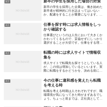
新卒の学生を採用した場合の対策
就活
新卒の学生を採用した企業は、働き始めた
新卒者が精神的に行き詰まってはいない
か、配慮をすることが重要になります。新
しい環境に、緊張しながらも入ってきた社
員は、わずかなミスやトラブルでも深刻に
仕事を探す時には求人情報をしっ
就活
考えすぎてしまい、精神が疲れ果ててしま
かり確認する
うことがありま...
仕事選びというのは人生において大きくか
かわってくるもので、妥協せずにしっかり
選択することが大切です。仕事をする理由
は、毎日を生きるために必要な生活費を稼
ぐためではありますが、それだけに終始す
転職の時には求人サイトで情報収
就活
るものではありません。一生の中で、仕事
集を
が占める割合...
求人サイトで転職先を探そうとしている人
が、この頃は増加しているといいます。実
際に転職をするかどうかを、決める前に、
求人サイトで仕事の情報を参考にする人も
多いと思います。なりたい仕事への求人は
今の仕事に違和感を覚えたら転職
就活
増加しているか、減少しているか、具体的
を考える時
に求人を出し...
転職を考える時期は人それぞれですが、職
場環境が気になってきた時がまずあるでし
ょう。ちょっと前までは、正社員として働
き始めたら、定年まで勤め上げることが、
一般的でした。自分が勤めている企業に対