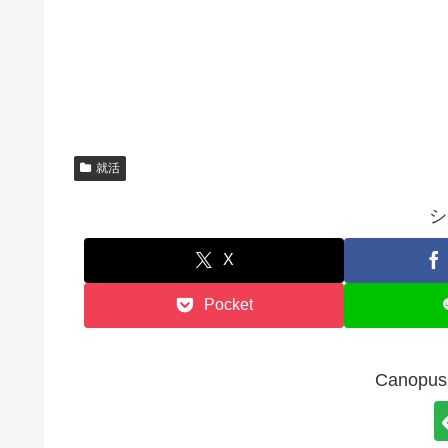
就活
シ
X
Pocket
Canop