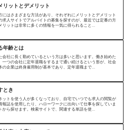
メリットとデメリット
方にはさまざまな方法があり、それぞれにメリットとデメリット
の求人サイトでアルバイトの募集を探すのが、最近では定番の方
リットは非常に多くの情報を一気に得られること...
る年齢とは
た会社に長く勤めているという方は多いと思います。働き始めた
、一つの会社に定年退職をするまで通い続けるという形が、社会
の企業は終身雇用制が基本であり、定年退職まで...
すとき
ネットを使う人が多くなっており、自宅でいつでも求人の閲覧が
情報誌を使用したり、ハローワークに出向いて仕事を探していま
から探せます。検索サイトで、関連する単語を使...