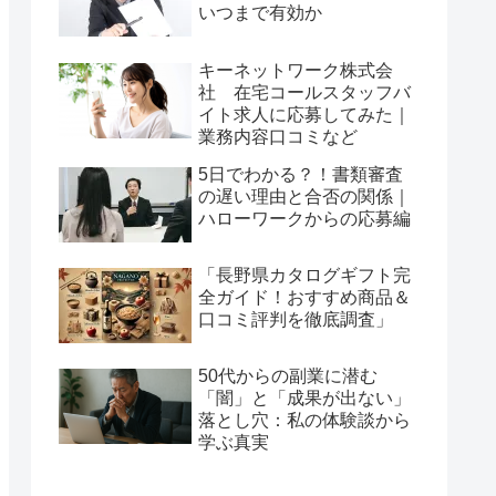
いつまで有効か
キーネットワーク株式会
社 在宅コールスタッフバ
イト求人に応募してみた｜
業務内容口コミなど
5日でわかる？！書類審査
の遅い理由と合否の関係｜
ハローワークからの応募編
「長野県カタログギフト完
全ガイド！おすすめ商品＆
口コミ評判を徹底調査」
50代からの副業に潜む
「闇」と「成果が出ない」
落とし穴：私の体験談から
学ぶ真実