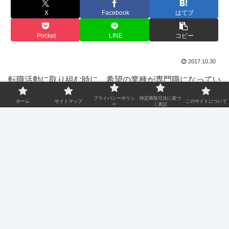
X
Facebook
はてブ
Pocket
LINE
コピー
2017.10.30
転職活動に取り組む時に、希望の業種が専門職になってい
る人は、その専門の分野の求人を集めてあるような求人サ
プライバシーポリシ
特定商取引法に基づ
ホーム
サイトマップ
このサイトについて
ー
く表記
イトを利用する方が効率的です。
ある程度、転職したいと考えている職種が決まっている人
は、専門的な職種の求人サイトを使ったほうが断然便利と
いえます。
多様な業種を広く掲載している求人サイトの場合、求人の
総数は多くても、業種で絞り込み作業をすると、ほとんど
求人がないケースもあります。