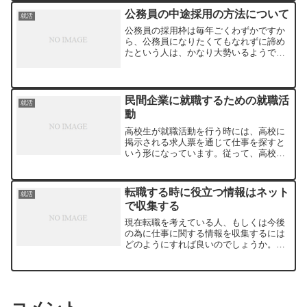
員のメリットを理解しているのかは疑問
公務員の中途採用の方法について
就活
が残ります。時給を確認す...
公務員の採用枠は毎年ごくわずかですか
ら、公務員になりたくてもなれずに諦め
たという人は、かなり大勢いるようで
す。公務員の試験に合格できず、泣く泣
く公務員を諦める人が毎年、数多くいま
す。公務員試験に合格できれば、一旦は
民間企業に就職していた人で...
民間企業に就職するための就職活
就活
動
高校生が就職活動を行う時には、高校に
掲示される求人票を通じて仕事を探すと
いう形になっています。従って、高校生
はハローワークに行ったり、就職セミナ
ーに行ったりせずに、高校で仕事探しを
します。かつて、日本経済が好調だった
転職する時に役立つ情報はネット
就活
ころは、高卒や専門学校卒...
で収集する
現在転職を考えている人、もしくは今後
の為に仕事に関する情報を収集するには
どのようにすれば良いのでしょうか。イ
ンターネットで検索をすることで、転職
活動に使える情報を見つけるという人が
ふえています。現在では、ほとんどの人
がネットの環境下にいて、...