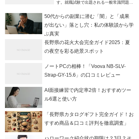
す。就職試験で出題される一般常識問題の
難しいところは、難易度はそれほど高くな
くても、範囲がとても広いので、事前の準
50代からの副業に潜む「闇」と「成果
備が追いつかないことです。事前に対策を
立ててから就...
が出ない」落とし穴：私の体験談から学
ぶ真実
長野県の花火大会完全ガイド2025：夏
の夜空を彩る絶景スポット
ノートPCの相棒！「Voova NB-SLV-
Strap-GY-15.6」の口コミレビュー
AI面接練習で内定率2倍！おすすめツー
ル6選と使い方
「長野県カタログギフト完全ガイド！お
すすめ商品＆口コミ評判を徹底調査」
ハローワーク紹介状の期限は？3日？そ