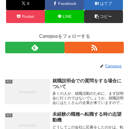
X
Facebook
はてブ
Pocket
LINE
コピー
Canopusをフォローする
Canopus
就職説明会での質問をする場合に
就活
ついて
多くの人が、就職活動のために、まず説明
会に行くのではないでしょうか。就職説明
会にはたくさんの企業が来ていますので、
様々な企業の求人情報が広範に手に入れら
れます。説明会に参加して、ただ話を聞い
未経験の職種へ転職する時の志望
就活
てまわるだけで終わっている人は、とても
動機
損をしている...
どうしてこの会社に応募をしたのかは、転