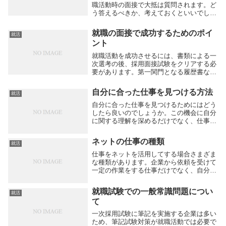
職活動時の面接で大抵は質問されます。ど
う答えるべきか、考えておくといいでしょ
う。なぜ転職を決めたかは、個々人の事情
によってまちまちですから、転職動機につ
就職の面接で成功するためのポイ
就活
いても、人と違っていて当然です。ただ
ント
し、現実に起き...
就職活動を成功させるには、書類による一
次選考の後、採用面接試験をクリアする必
要があります。第一関門となる履歴書など
の書類作成は、じっくり考えながら準備す
ることが可能です。これに対して、採用面
自分に合った仕事を見つける方法
就活
接では、聞かれたことにその場で回答しな
ければなりま...
自分に合った仕事を見つけるためにはどう
したら良いのでしょうか。この機会に自分
に関する理解を深めるだけでなく、仕事に
関する情報を広く集めることで、自分に合
う仕事が何かわかりことがあります。その
ネットの仕事の種類
就活
仕事を知らなかったばかりに、適性がある
ことに気づけ...
仕事をネットを活用してする場合さまざま
な種類があります。企業から依頼を受けて
一定の作業をする仕事だけでなく、自分の
技術を活用して、自営業として働く仕事も
あります。どんな仕事でも自分自身で管理
就職試験での一般常識問題につい
就活
して仕事をしないと、自由に動ける分どの
て
ようなもので...
一次採用試験に筆記を実施する企業は多い
ため、筆記試験対策が就職活動では必要で