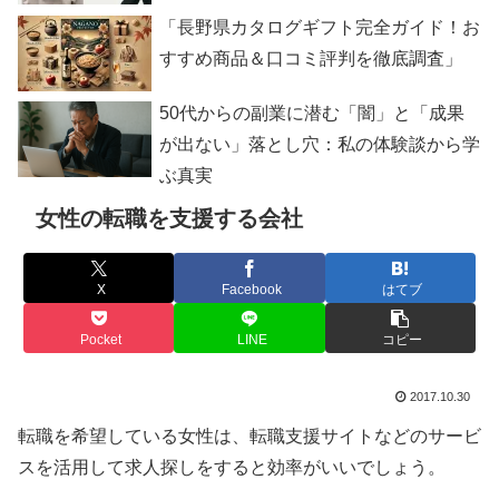
「長野県カタログギフト完全ガイド！お
すすめ商品＆口コミ評判を徹底調査」
50代からの副業に潜む「闇」と「成果
が出ない」落とし穴：私の体験談から学
ぶ真実
女性の転職を支援する会社
X
Facebook
はてブ
Pocket
LINE
コピー
2017.10.30
転職を希望している女性は、転職支援サイトなどのサービ
スを活用して求人探しをすると効率がいいでしょう。