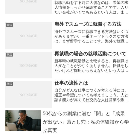
就職活動をする時に大切なのは、希望の求
人情報をしっかり確認することです。入り
たい会社がいくつもあるという人は、まず
優先する順番を決めて取り組むといいでし
ょう。求人情報に目を通しながら、自分が
海外でスムーズに就職する方法
就活
やりたい仕事は何かを明確にしていきま
す。条件のいい...
海外でスムーズに就職できる方法はいくつ
かありますが、一番オーソドックスな方法
は、まず留学することです。海外で就職す
る場合、その場所での大学院や、大学で学
生をしながら、どこで働くかを決めます。
再就職の場合の就職活動について
就活
この就職する方法のメリットは言葉の上達
であり、海外...
新卒時の就職活動と比較すると、再就職は
大変なことが少なくありません。転職をし
たいけれど採用がもらえないという人は大
勢いるようです。バリバリ働く意思はある
のに、景気が悪くて会社の業績が下がって
仕事の適性とは
就活
いるために、リストラの対象になって、解
雇されてしま...
自分がどんな仕事につくか考える時には、
適正や希望についても考えましょう。人と
話す能力が高くて社交的な人は営業や販売
の仕事に向いています。営業につきたいと
思っても、人と会話を交わす事に適性がな
50代からの副業に潜む「闇」と「成果
いという人ならば、長続きすることは難し
いでしょう。...
が出ない」落とし穴：私の体験談から学
ぶ真実