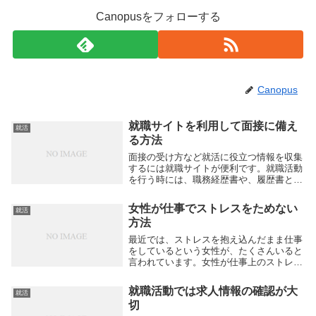
Canopusをフォローする
Canopus
就職サイトを利用して面接に備え
就活
る方法
面接の受け方など就活に役立つ情報を収集
するには就職サイトが便利です。就職活動
を行う時には、職務経歴書や、履歴書とい
った書類を作成する必要が生じます。就活
は書類審査を突破するところから始まりま
女性が仕事でストレスをためない
就活
すから、採用担当者の方の目にとまる書類
方法
作りが必須と...
最近では、ストレスを抱え込んだまま仕事
をしているという女性が、たくさんいると
言われています。女性が仕事上のストレス
を感じにくくするためには、何をすればい
いものでしょう。大抵の会社では、愚痴を
就職活動では求人情報の確認が大
就活
言うことが大好きな人がいて、そういう人
切
の話し相手は...