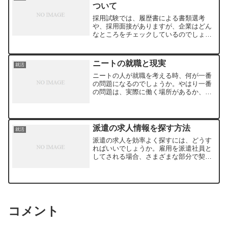
ついて
採用試験では、履歴書による書類選考
や、採用面接がありますが、企業はどん
なところをチェックしているのでしょ
う。企業がどんなところに注意をして採
用面接を行っているかを知ることは、就
職活動を成功させるためにはとても大事
ニートの就職と現実
就活
なことです。協調性がある人物...
ニートの人が就職を考える時、何が一番
の問題になるのでしょうか。やはり一番
の問題は、実際に働く場所があるか、そ
して、他の人と一緒に働けるかと言う事
ではないでしょうか。ニートといって
も、いろいろなタイプの人がいて、一概
にニートだから就職は難しい...
派遣の求人情報を探す方法
就活
派遣の求人を効率よく探すには、どうす
ればいいでしょうか。雇用を派遣社員と
してされる場合、さまざまな部分で契約
社員や正社員とは違います。勤め先の企
業と雇用契約を結ぶのではなく、派遣会
社との間の雇用契約になります。実際に
派遣会社が行うのは、給料...
コメント