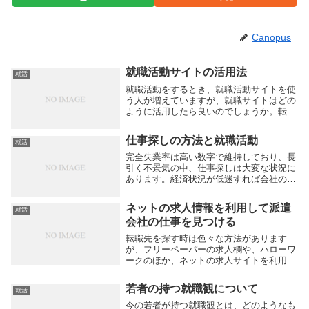
Canopus
就職活動サイトの活用法
就活
就職活動をするとき、就職活動サイトを使
う人が増えていますが、就職サイトはどの
ように活用したら良いのでしょうか。転職
支援サイトの数は増加しています。たくさ
んのサイトの中からどれを利用したら良い
仕事探しの方法と就職活動
就活
か迷ってしまう人も多いようですが、ひと
つではなく複...
完全失業率は高い数字で維持しており、長
引く不景気の中、仕事探しは大変な状況に
あります。経済状況が低迷すれば会社の業
績は下がり、儲けの見込がなくなれば求人
が減ってしまうのは当たり前です。多少忙
ネットの求人情報を利用して派遣
就活
しくなったとしても、先行きが分からない
会社の仕事を見つける
為、人を採用...
転職先を探す時は色々な方法があります
が、フリーペーパーの求人欄や、ハローワ
ークのほか、ネットの求人サイトを利用す
る人が増えています。正社員の求人が減少
しているために、派遣社員としての仕事を
若者の持つ就職観について
就活
求める人も珍しくありません。派遣会社は
希望の仕事を登...
今の若者が持つ就職観とは、どのようなも