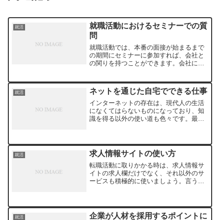
就職活動におけるセミナーでの質
就活
問
就職活動では、本番の面接が始まるまで
の期間にセミナーに参加すれば、会社と
の関りを持つことができます。会社によ
り開催されるセミナーに参加することに
よって、どんな会社なのか社風などを見
て、学ぶことのできる期間があります。
ネットを通じた自宅でできる仕事
就活
ただし、企業が主催する就...
インターネットの存在は、現代人の生活
になくてはらないものになっており、知
識を得る以外の使い道も色々です。最近
では、実際に会社に行かずとも、家にい
ながらにして仕事ができるようにシステ
ムも構築されるようになっています。在
宅による仕事は、インター...
求人情報サイトの使い方
就活
転職活動に取りかかる時は、求人情報サ
イトの求人欄だけでなく、それ以外のサ
ービスも積極的に使いましょう。言うま
でも無く、一番多い使い方は、求人情報
を検索して、仕事の情報を得ることで
す。たくさんある求人情報の中から、つ
きたい業種や仕事の内容で、...
企業が人材を採用するポイントに
就活