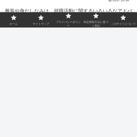
2017.10.30
服装や身だしなみは、就職活動に関するいろいろなアドバ
イスの中のひとつだといえます。
プライバシーポリシ
特定商取引法に基づ
ホーム
サイトマップ
このサイトについて
ー
く表記
大事な良い印象を面接官に抱いてもらうための方法として
あげられるのは、最初に見たときの印象かもしれません。
身だしなみや服装は、第一印象をきめる重要な要素です。
中には体型や顔の見た目を気にする人もいるかもしれませ
んが、印象に残るのは顔の表情、体型はきびきびした動作
のほうではないでしょうか。
基本がある程度決まっているのが、就職活動の服装だとい
います。