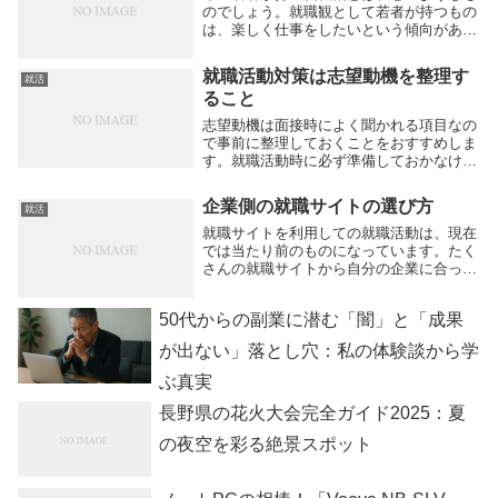
のでしょう。就職観として若者が持つもの
は、楽しく仕事をしたいという傾向がある
と言われています。趣味と仕事と、どちら
も大事にしたいという就職観を持つ若い人
就職活動対策は志望動機を整理す
就活
も、多いと言われています。働くことで、
ること
社会に役立ち...
志望動機は面接時によく聞かれる項目なの
で事前に整理しておくことをおすすめしま
す。就職活動時に必ず準備しておかなけれ
ばならないものに志望動機と自己ＰＲがあ
ります。面接の際に高い確率で質問される
企業側の就職サイトの選び方
就活
のが志望動機なので、前もって答える内容
を確認してお...
就職サイトを利用しての就職活動は、現在
では当たり前のものになっています。たく
さんの就職サイトから自分の企業に合った
ものを選ぶポイントとはどのようなものな
のでしょうか。代表的な就職サイトを比較
50代からの副業に潜む「闇」と「成果
してみると基本的な機能はそれほど変わり
ません。大手...
が出ない」落とし穴：私の体験談から学
ぶ真実
長野県の花火大会完全ガイド2025：夏
の夜空を彩る絶景スポット