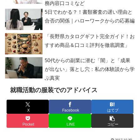
務内容口コミなど
5日でわかる？！書類審査の遅い理由と
合否の関係｜ハローワークからの応募編
「長野県カタログギフト完全ガイド！お
すすめ商品＆口コミ評判を徹底調査」
50代からの副業に潜む「闇」と「成果
が出ない」落とし穴：私の体験談から学
ぶ真実
就職活動の服装でのアドバイス
X
Facebook
はてブ
Pocket
LINE
コピー