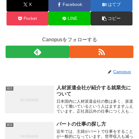
X
Facebook
はてブ
Pocket
LINE
コピー
Canopusをフォローする
Canopus
人材派遣会社が紹介する就業先に
就活
ついて
日本国内に人材派遣会社の数は多く、派遣
として働いているという人はますますふえ
ています。正社員以外の仕事につく人も珍
しくなく、働き方は多種多様です。正社
員、準社員、契約社員、派遣社員、期間社
パートの仕事の探し方
就活
員、アルバイト等の名称があり、雇用形態
には様々なもの...
近年では、主婦がパートで仕事をすること
が一般的になっています。世帯収入も減っ