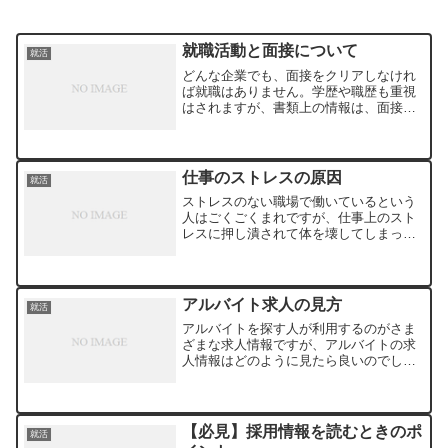
就職活動と面接について
就活
どんな企業でも、面接をクリアしなけれ
ば就職はありません。学歴や職歴も重視
はされますが、書類上の情報は、面接を
受ける前段階という言い方もできます。
求人応募はしたものの、面接までいかな
いうちに採用を見送られてしまうという
こともあります。面接にい...
仕事のストレスの原因
就活
ストレスのない職場で働いているという
人はごくごくまれですが、仕事上のスト
レスに押し潰されて体を壊してしまった
という人の話はよくあります。ストレス
を感じる仕事とは、どのような内容でし
ょうか。真っ先に思いつくものに、コミ
ュニケーションがあります...
アルバイト求人の見方
就活
アルバイトを探す人が利用するのがさま
ざまな求人情報ですが、アルバイトの求
人情報はどのように見たら良いのでしょ
うか。インターネットで求人情報を検索
することが、効率的な探し方といえま
す。アルバイト情報誌や広告の場合には1
週間に1度しか発行されず...
【必見】採用情報を読むときのポ
就活