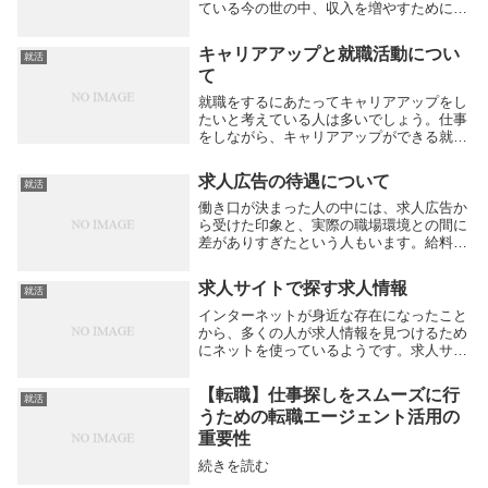
ている今の世の中、収入を増やすためにパ
ートでも仕事をしたいという人が大勢いま
す。パートタイマーの仕事を探す時の着眼
キャリアアップと就職活動につい
就活
点とは、果たしてどんなものでしょうか。
て
外を歩くと、...
就職をするにあたってキャリアアップをし
たいと考えている人は多いでしょう。仕事
をしながら、キャリアアップができる就職
を目指してできることは何でしょうか。今
の仕事をやり遂げ、実績を残すことは、次
求人広告の待遇について
就活
のキャリアアップの強い支えとなるでしょ
う。今の仕事...
働き口が決まった人の中には、求人広告か
ら受けた印象と、実際の職場環境との間に
差がありすぎたという人もいます。給料面
でも求人広告の内容を大きく下回っている
という人もいるようです。会社によって
求人サイトで探す求人情報
就活
は、試用期間の３カ月間の給料は、求人広
告より安いとい...
インターネットが身近な存在になったこと
から、多くの人が求人情報を見つけるため
にネットを使っているようです。求人サイ
トは、いまや求人情報を探す第一のツール
となっているものです。24時間、いつでも
【転職】仕事探しをスムーズに行
就活
登録ができ、検索の機能も充実していま
うための転職エージェント活用の
す。検索は自...
重要性
続きを読む