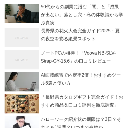
50代からの副業に潜む「闇」と「成果
が出ない」落とし穴：私の体験談から学
ぶ真実
長野県の花火大会完全ガイド2025：夏
の夜空を彩る絶景スポット
ノートPCの相棒！「Voova NB-SLV-
Strap-GY-15.6」の口コミレビュー
AI面接練習で内定率2倍！おすすめツー
ル6選と使い方
「長野県カタログギフト完全ガイド！お
すすめ商品＆口コミ評判を徹底調査」
ハローワーク紹介状の期限は？3日？そ
れとも1週間？いつまで有効か