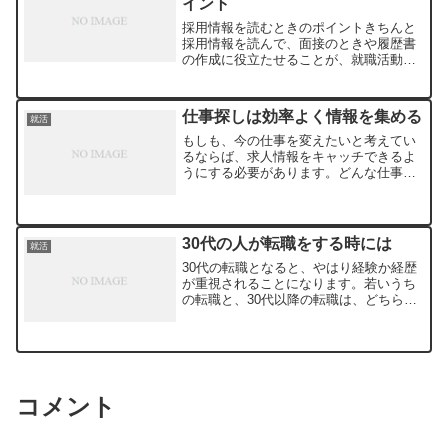
イント
採用情報を読むときのポイントきちんと
採用情報を読んで、面接のときや履歴書
の作成に役立たせることが、就職活動に
おいて大事なポイントです。必要事項が
ただ書いてあるのが、採用情報ではない
といいます。いろいろな情報が書かれて
仕事探しは効率よく情報を集める
就活
いる採用情報欄からは、会...
もしも、今の仕事を変えたいと考えてい
るならば、求人情報をキャッチできるよ
うにする必要があります。どんな仕事が
いいかは人によりますが、たくさんの情
報に触れたほうが、目当ての情報を見つ
けやすくなります。数冊の求人雑誌を定
期的にチェックするように...
30代の人が転職をする時には
就活
30代の転職となると、やはり経験か経歴
が重視されることになります。若いうち
の転職と、30代以降の転職は、どちらが
有利とは一概に言えません。求人を出し
ている会社の中には、新人ではなく、社
会仁としての経験を積んでいる30代を戦
力として採用したい...
コメント