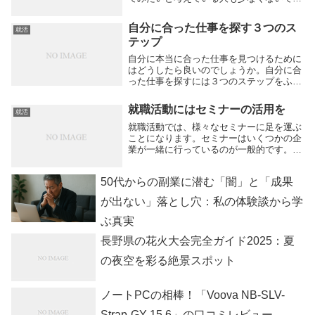
ょう。転職のこととなると、なかなか他の
人に相談することが難しく、一人であれこ
自分に合った仕事を探す３つのス
就活
れと悩んでしまうものです。転職について
テップ
は、一人で考...
自分に本当に合った仕事を見つけるために
はどうしたら良いのでしょうか。自分に合
った仕事を探すには３つのステップをふむ
のがおすすめです。まずは、現在している
ことを一つ一つ書き出して見ましょう。現
就職活動にはセミナーの活用を
就活
在の仕事への不満を分析する気は、仕事を
自分がどう考...
就職活動では、様々なセミナーに足を運ぶ
ことになります。セミナーはいくつかの企
業が一緒に行っているのが一般的です。場
合によっては合同企業説明会とも言われて
いるようで、就職活動を応援している企業
50代からの副業に潜む「闇」と「成果
や、地方自治体が中心で行うこともありま
す。１つの会...
が出ない」落とし穴：私の体験談から学
ぶ真実
長野県の花火大会完全ガイド2025：夏
の夜空を彩る絶景スポット
ノートPCの相棒！「Voova NB-SLV-
Strap-GY-15.6」の口コミレビュー