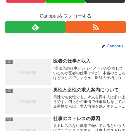
Canopusをフォローする
Canopus
医者の仕事と収入
就活
"高収入の仕事というイメージが定着して
いるのが医者の仕事ですが、本当のところ
はどうなのでしょうか。医師の平均月収は
ある統計資料によると88万円、1 続きを読
む
男性と女性の求人案内について
就活
男性でも女性でも、求人を探す人は多いよ
うです。何らかの事情で仕事探しをしてい
る男性ならば、求人情報を絶えずチェック
しているでしょう。求人欄に並ぶ情報を見
ても、男性と女性のどちらが対象なのか明
仕事のストレスの原因
就活
確になっていないことがあります。男女機
会均等法が施...
ストレスのない職場で働いているという人
はごくごくまれですが、仕事上のストレス