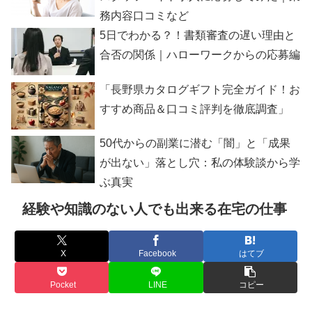
務内容口コミなど
5日でわかる？！書類審査の遅い理由と
合否の関係｜ハローワークからの応募編
「長野県カタログギフト完全ガイド！お
すすめ商品＆口コミ評判を徹底調査」
50代からの副業に潜む「闇」と「成果
が出ない」落とし穴：私の体験談から学
ぶ真実
経験や知識のない人でも出来る在宅の仕事
X
Facebook
はてブ
Pocket
LINE
コピー