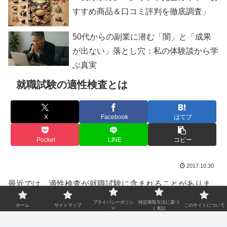
すすめ商品＆口コミ評判を徹底調査」
50代からの副業に潜む「闇」と「成果
が出ない」落とし穴：私の体験談から学
ぶ真実
就職試験の適性検査とは
X
Facebook
はてブ
Pocket
LINE
コピー
2017.10.30
最近では、適性検査が就職試験に含まれることがありま
す。
プライバシーポリシ
特定商取引法に基づ
ホーム
サイトマップ
このサイトについて
ー
く表記
適性検査の結果を、就職採用試験の判断につながげる会社