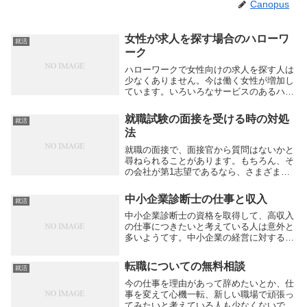
Canopus
女性が求人を探す場合のハローワ
就活
ーク
ハローワークで女性向けの求人を探す人は
少なくありません。今は働く女性が増加し
ています。いろいろなサービスのあるハロ
ーワークを利用してみたいという人も多い
でしょう。男性がたくさんいそうで入りづ
就職試験の面接を受ける時の対処
就活
らい、女性のカウンセラーに相談したいと
法
いう人におす...
就職の面接で、面接官から質問はないかと
尋ねられることがあります。もちろん、そ
の会社が第1志望であるなら、さまざまな
疑問点が出てくるかもしれません。これ
が、第二希望以降の企業の場合、特段質問
中小企業診断士の仕事と収入
就活
と言われても出てこないというケースもあ
るでしょう。質...
中小企業診断士の資格を取得して、高収入
の仕事につきたいと考えている人は意外と
多いようてす。中小企業の経営に対するコ
ンサル業務ができる人のことを、中小企業
診断士といいます。その企業のより一層の
転職についての無料相談
就活
成長のために必要なことを分析します。国
家資格の合格...
今の仕事を理由があって辞めたいとか、仕
事を変えて心機一転、新しい職場で頑張っ
てみたいと考えている人も少なくないでし