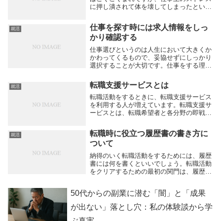
に押し潰されて体を壊してしまったという
人の話はよくあります。ストレスを感じる
仕事とは、どのような内容でしょうか。真
仕事を探す時には求人情報をしっ
就活
っ先に思いつくものに、コミュニケーショ
かり確認する
ンがあります...
仕事選びというのは人生において大きくか
かわってくるもので、妥協せずにしっかり
選択することが大切です。仕事をする理由
は、毎日を生きるために必要な生活費を稼
ぐためではありますが、それだけに終始す
転職支援サービスとは
就活
るものではありません。一生の中で、仕事
が占める割合...
転職活動をするときに、転職支援サービス
を利用する人が増えています。転職支援サ
ービスとは、転職希望者と各分野の即戦力
を求める企業との仲介を行うものです。仕
事を探している人に対しては、転職支援サ
転職時に役立つ履歴書の書き方に
就活
ービスのキャリアコンサルタントが相談に
ついて
乗ってくれま...
納得のいく転職活動をするためには、履歴
書には何を書くといいでしょう。転職活動
をクリアするための最初の関門は、履歴書
の作成です。人当たりがよく、能力が高い
人でも、履歴書を書きそこなうと転職はう
50代からの副業に潜む「闇」と「成果
まくいきません。会社に行く前の段階で、
履歴書審査で...
が出ない」落とし穴：私の体験談から学
ぶ真実