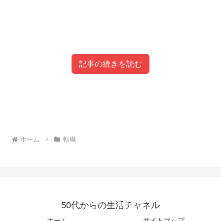
記事の続きを読む
目次
採用担当者の採用面接練習
ホーム
転職
採用したのに、求人を取り下げていない
会社の宣伝のため
これも？そうかなって思ったケースがありました。私の様
採用担当者の採用面接練習
に面接なれしている（しては困るんですけれどね！）会社
1.ハローワークへ出向くか、ハローワークインタ
の説明はしどろもどろ。質問も紙をみながらしどろもど
ーネットで求人をよく見ること
ろ。面接官があがって顔が真っ赤な時がありました。
50代からの生活チャネル
2.企業紹介文が長くてＰＲがしつこいし給料のレ
ンジが広すぎる。
ホーム
サイトマップ